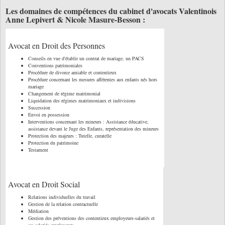
Les domaines de compétences du cabinet d'avocats Valentinois
Anne Lepivert & Nicole Masure-Besson :
Avocat en Droit des Personnes
Conseils en vue d'établir un contrat de mariage, un PACS
Conventions patrimoniales
Procédure de divorce amiable et contentieux
Procédure concernant les mesures afférentes aux enfants nés hors
mariage
Changement de régime matrimonial
Liquidation des régimes matrimoniaux et indivisions
Succession
Envoi en possession
Interventions concernant les mineurs : Assistance éducative,
assistance devant le Juge des Enfants, représentation des mineurs
Protection des majeurs : Tutelle, curatelle
Protection du patrimoine
Testament
Avocat en Droit Social
Relations individuelles du travail
Gestion de la relation contractuelle
Médiation
Gestion des préventions des contentieux employeurs-salariés et