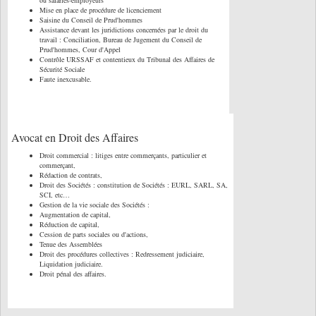
ou salariés-employeurs
Mise en place de procédure de licenciement
Saisine du Conseil de Prud'hommes
Assistance devant les juridictions concernées par le droit du
travail : Conciliation, Bureau de Jugement du Conseil de
Prud'hommes, Cour d'Appel
Contrôle URSSAF et contentieux du Tribunal des Affaires de
Sécurité Sociale
Faute inexcusable.
Avocat en Droit des Affaires
Droit commercial : litiges entre commerçants, particulier et
commerçant,
Rédaction de contrats,
Droit des Sociétés : constitution de Sociétés : EURL, SARL, SA,
SCI, etc…
Gestion de la vie sociale des Sociétés :
Augmentation de capital,
Réduction de capital,
Cession de parts sociales ou d'actions,
Tenue des Assemblées
Droit des procédures collectives : Redressement judiciaire,
Liquidation judiciaire.
Droit pénal des affaires.