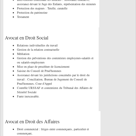
assistance devant le Juge des Enfants, représentation des mineurs
Protection des majeurs : Tutelle, curatelle
Protection du patrimoine
Testament
Avocat en Droit Social
Relations individuelles du travail
Gestion de la relation contractuelle
Médiation
Gestion des préventions des contentieux employeurs-salariés et
ou salariés-employeurs
Mise en place de procédure de licenciement
Saisine du Conseil de Prud'hommes
Assistance devant les juridictions concernées par le droit du
travail : Conciliation, Bureau de Jugement du Conseil de
Prud'hommes, Cour d'Appel
Contrôle URSSAF et contentieux du Tribunal des Affaires de
Sécurité Sociale
Faute inexcusable.
Avocat en Droit des Affaires
Droit commercial : litiges entre commerçants, particulier et
commerçant,